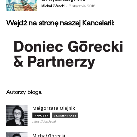
-
Michał Górecki
3 stycznia 2018
Wejdź na stronę naszej Kancelarii:
Autorzy bloga
Małgorzata Olejnik
47 POSTY
0 KOMENTARZE
https://dgp.legal
Michał Górecki