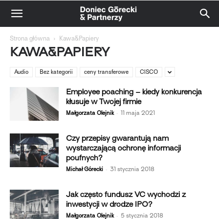
Strona główna
Kawa&Papiery
KAWA&PAPIERY
Audio
Bez kategorii
ceny transferowe
CISCO
Employee poaching – kiedy konkurencja
kłusuje w Twojej firmie
-
Małgorzata Olejnik
11 maja 2021
Czy przepisy gwarantują nam
wystarczającą ochronę informacji
poufnych?
-
Michał Górecki
31 stycznia 2018
Jak często fundusz VC wychodzi z
inwestycji w drodze IPO?
-
Małgorzata Olejnik
5 stycznia 2018