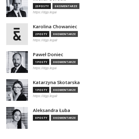
23 POSTY
0 KOMENTARZE
https://dgp.legal
Karolina Chowaniec
2 POSTY
0 KOMENTARZE
https://dgp.legal/
Paweł Doniec
1 POSTY
0 KOMENTARZE
https://dgp.legal
Katarzyna Skotarska
1 POSTY
0 KOMENTARZE
https://dgp.legal/
Aleksandra Łuba
0 POSTY
0 KOMENTARZE