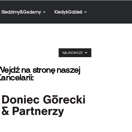
Siedzimy&Gadamy
KiedyśGdzieś
NAJNOWSZE
ejdź na stronę naszej
ancelarii: