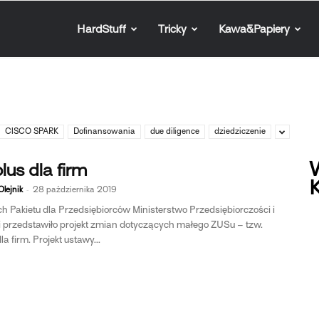
HardStuff
Tricky
Kawa&Papiery
CISCO SPARK
Dofinansowania
due diligence
dziedziczenie
W
lus dla firm
K
-
lejnik
28 października 2019
 Pakietu dla Przedsiębiorców Ministerstwo Przedsiębiorczości i
i przedstawiło projekt zmian dotyczących małego ZUSu – tzw.
a firm. Projekt ustawy...