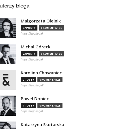
utorzy bloga
Małgorzata Olejnik
47 POSTY
0 KOMENTARZE
https://dgp.legal
Michał Górecki
23 POSTY
0 KOMENTARZE
https://dgp.legal
Karolina Chowaniec
2 POSTY
0 KOMENTARZE
https://dgp.legal/
Paweł Doniec
1 POSTY
0 KOMENTARZE
https://dgp.legal
Katarzyna Skotarska