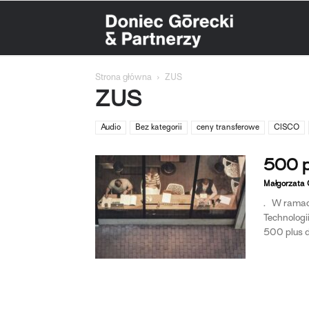
Doniec
Strona główna
ZUS
Górecki
ZUS
Audio
Bez kategorii
ceny transferowe
CISCO
&
500 p
Małgorzata O
Partnerzy
. W ramach
Technologi
500 plus dl