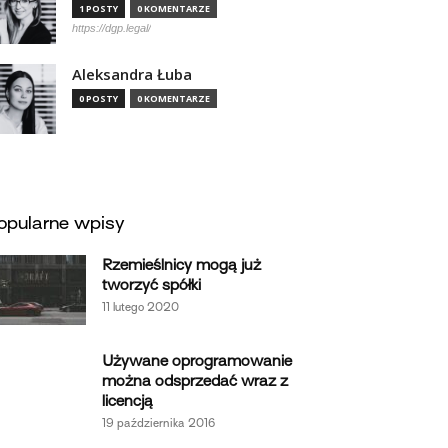
1 POSTY
0 KOMENTARZE
https://dgp.legal/
Aleksandra Łuba
0 POSTY
0 KOMENTARZE
opularne wpisy
Rzemieślnicy mogą już
tworzyć spółki
11 lutego 2020
Używane oprogramowanie
można odsprzedać wraz z
licencją
19 października 2016