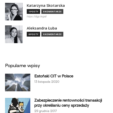
Katarzyna Skotarska
1 POSTY
0 KOMENTARZE
https://dgp.legal/
Aleksandra Łuba
0 POSTY
0 KOMENTARZE
Popularne wpisy
Estoński CIT w Polsce
13 listopada 2020
Zabezpieczenie rentowności transakcji
przy określaniu ceny sprzedaży
29 grudnia 2017