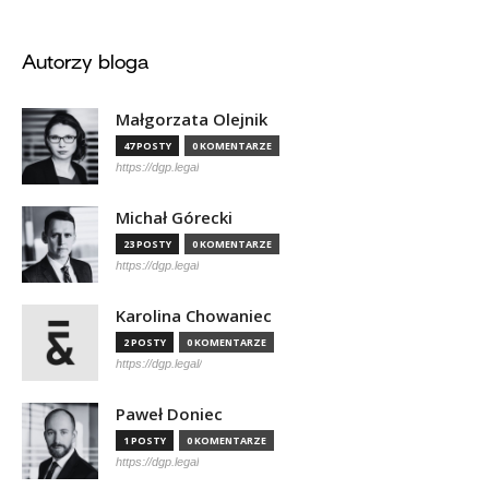
Autorzy bloga
Małgorzata Olejnik
47 POSTY
0 KOMENTARZE
https://dgp.legal
Michał Górecki
23 POSTY
0 KOMENTARZE
https://dgp.legal
Karolina Chowaniec
2 POSTY
0 KOMENTARZE
https://dgp.legal/
Paweł Doniec
1 POSTY
0 KOMENTARZE
https://dgp.legal