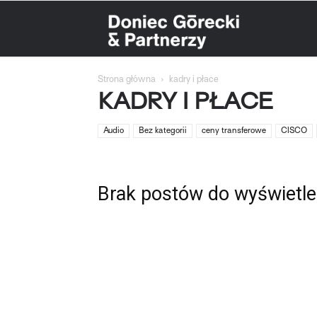
Doniec
Strona główna
kadry i płace
Górecki
KADRY I PŁACE
Audio
Bez kategorii
ceny transferowe
CISCO
&
Brak postów do wyświetle
Partnerzy