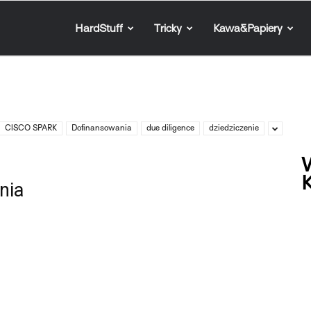
HardStuff
Tricky
Kawa&Papiery
CISCO SPARK
Dofinansowania
due diligence
dziedziczenie
W
K
nia