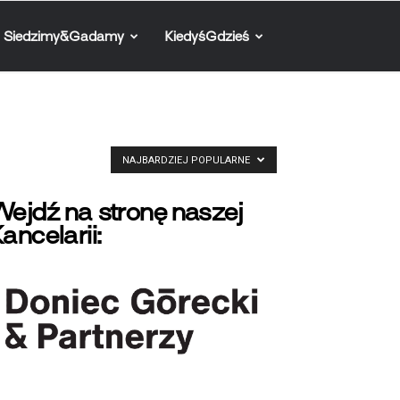
Siedzimy&Gadamy
KiedyśGdzieś
NAJBARDZIEJ POPULARNE
ejdź na stronę naszej
ancelarii: