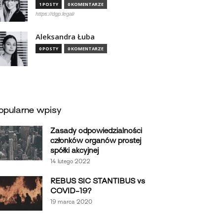
1 POSTY
0 KOMENTARZE
https://dgp.legal/
Aleksandra Łuba
0 POSTY
0 KOMENTARZE
opularne wpisy
Zasady odpowiedzialności
członków organów prostej
spółki akcyjnej
14 lutego 2022
REBUS SIC STANTIBUS vs
COVID-19?
19 marca 2020