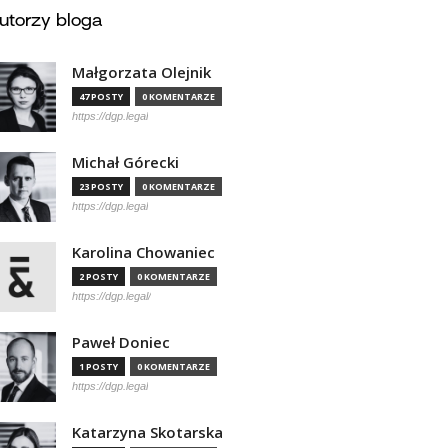
utorzy bloga
Małgorzata Olejnik
47 POSTY
0 KOMENTARZE
https://dgp.legal
Michał Górecki
23 POSTY
0 KOMENTARZE
https://dgp.legal
Karolina Chowaniec
2 POSTY
0 KOMENTARZE
https://dgp.legal/
Paweł Doniec
1 POSTY
0 KOMENTARZE
https://dgp.legal
Katarzyna Skotarska