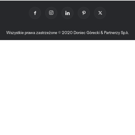
Wszystkie prawa zastrzeżone © 2020 Doniec Górecki & Partnerzy Sp.k.