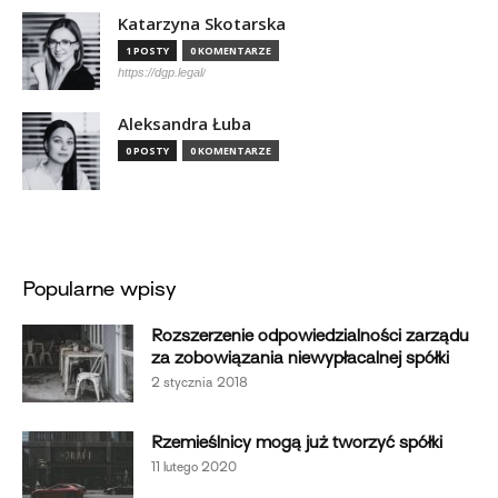
Katarzyna Skotarska
1 POSTY
0 KOMENTARZE
https://dgp.legal/
Aleksandra Łuba
0 POSTY
0 KOMENTARZE
Popularne wpisy
Rozszerzenie odpowiedzialności zarządu
za zobowiązania niewypłacalnej spółki
2 stycznia 2018
Rzemieślnicy mogą już tworzyć spółki
11 lutego 2020