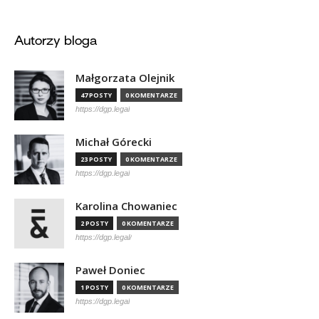
Autorzy bloga
Małgorzata Olejnik
47 POSTY
0 KOMENTARZE
https://dgp.legal
Michał Górecki
23 POSTY
0 KOMENTARZE
https://dgp.legal
Karolina Chowaniec
2 POSTY
0 KOMENTARZE
https://dgp.legal/
Paweł Doniec
1 POSTY
0 KOMENTARZE
https://dgp.legal