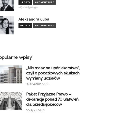
1 POSTY
0 KOMENTARZE
https://dgp.legal
Aleksandra Łuba
0 POSTY
0 KOMENTARZE
opularne wpisy
„Nie masz na upór lekarstwa”,
czyli o podatkowych skutkach
wymiany udziałów
10 stycznia 2018
Pakiet Przyjazne Prawo –
deklaracja ponad 70 ułatwień
dla przedsiębiorców
22 lipca 2019