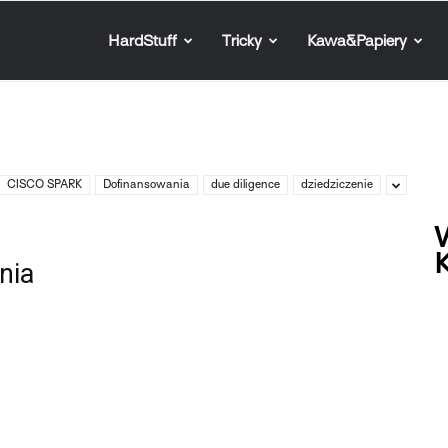
HardStuff
Tricky
Kawa&Papiery
CISCO SPARK
Dofinansowania
due diligence
dziedziczenie
W
K
nia