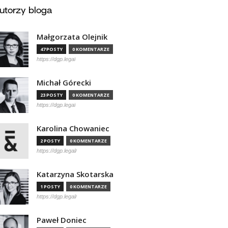
utorzy bloga
Małgorzata Olejnik
47 POSTY
0 KOMENTARZE
https://dgp.legal
Michał Górecki
23 POSTY
0 KOMENTARZE
https://dgp.legal
Karolina Chowaniec
2 POSTY
0 KOMENTARZE
https://dgp.legal/
Katarzyna Skotarska
1 POSTY
0 KOMENTARZE
https://dgp.legal/
Paweł Doniec