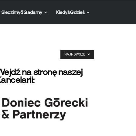
Siedzimy&Gadamy
KiedyśGdzieś
NAJNOWSZE
ejdź na stronę naszej
ancelarii: