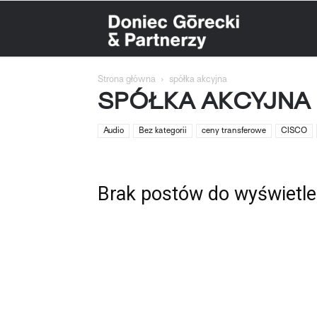
Doniec
Strona główna
spółka akcyjna
Górecki
SPÓŁKA AKCYJNA
Audio
Bez kategorii
ceny transferowe
CISCO
&
Brak postów do wyświetle
Partnerzy