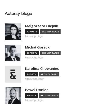
Autorzy bloga
Małgorzata Olejnik
47 POSTY
0 KOMENTARZE
https://dgp.legal
Michał Górecki
23 POSTY
0 KOMENTARZE
https://dgp.legal
Karolina Chowaniec
2 POSTY
0 KOMENTARZE
https://dgp.legal/
Paweł Doniec
1 POSTY
0 KOMENTARZE
https://dgp.legal