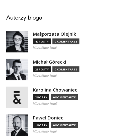
Autorzy bloga
Małgorzata Olejnik
47 POSTY
0 KOMENTARZE
https://dgp.legal
Michał Górecki
23 POSTY
0 KOMENTARZE
https://dgp.legal
Karolina Chowaniec
2 POSTY
0 KOMENTARZE
https://dgp.legal/
Paweł Doniec
1 POSTY
0 KOMENTARZE
https://dgp.legal