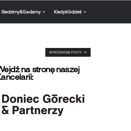
Siedzimy&Gadamy
KiedyśGdzieś
WYRÓŻNIONE POSTY
ejdź na stronę naszej
ancelarii: