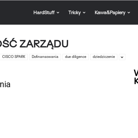
HardStuff
Tricky
Kawa&Papiery
OŚĆ ZARZĄDU
CISCO SPARK
Dofinansowania
due diligence
dziedziczenie
W
K
nia