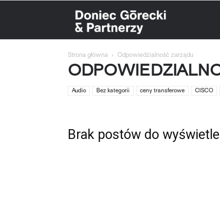
Doniec
Strona główna
Odpowiedzialność zarządu
Górecki
ODPOWIEDZIALN
Audio
Bez kategorii
ceny transferowe
CISCO
&
Brak postów do wyświetle
Partnerzy