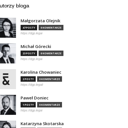
utorzy bloga
Małgorzata Olejnik
47 POSTY
0 KOMENTARZE
https://dgp.legal
Michał Górecki
23 POSTY
0 KOMENTARZE
https://dgp.legal
Karolina Chowaniec
2 POSTY
0 KOMENTARZE
https://dgp.legal/
Paweł Doniec
1 POSTY
0 KOMENTARZE
https://dgp.legal
Katarzyna Skotarska