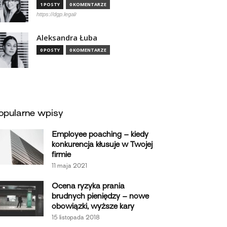
1 POSTY
0 KOMENTARZE
https://dgp.legal/
Aleksandra Łuba
0 POSTY
0 KOMENTARZE
opularne wpisy
Employee poaching – kiedy
konkurencja kłusuje w Twojej
firmie
11 maja 2021
Ocena ryzyka prania
brudnych pieniędzy – nowe
obowiązki, wyższe kary
15 listopada 2018