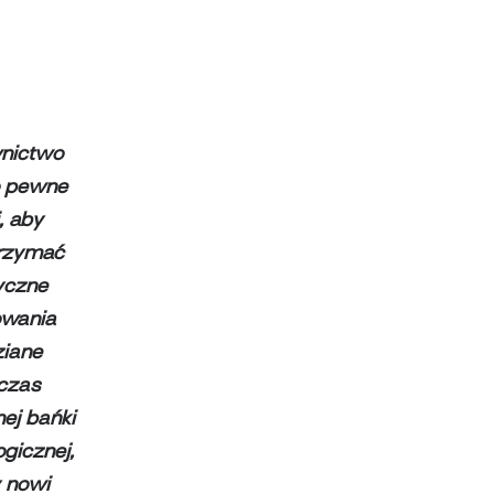
wnictwo
o pewne
i, aby
rzymać
yczne
owania
ziane
czas
ej bańki
ogicznej,
y nowi