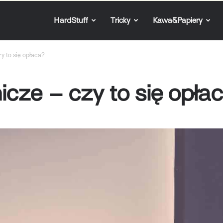
HardStuff
Tricky
Kawa&Papiery
y to się opłaca?
cze – czy to się opła