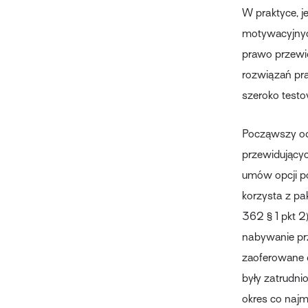
W praktyce, j
motywacyjnych
prawo przewi
rozwiązań pr
szeroko testo
Począwszy od
przewidującyc
umów opcji po
korzysta z pak
362 § 1 pkt 
nabywanie prz
zaoferowane 
były zatrudni
okres co najmn