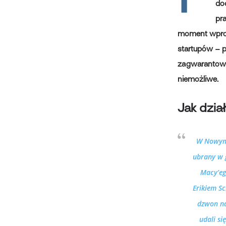
do
pra
moment wprow
startupów – p
zagwarantowan
niemożliwe.
Jak dzia
W Nowym 
ubrany w 
Macy’eg
Erikiem S
dzwon n
udali s