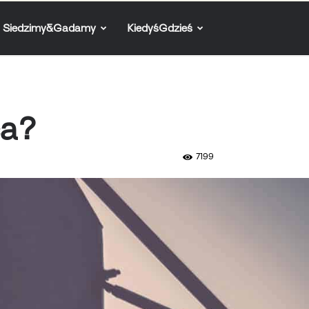
Siedzimy&Gadamy
KiedyśGdzieś
ca?
7199