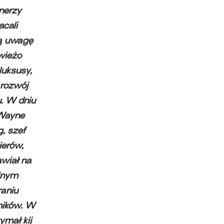
onerzy
acali
ą uwagę
wieżo
luksusy,
 rozwój
u. W dniu
Wayne
g, szef
ierów,
wiał na
lnym
raniu
ników. W
zymał kij