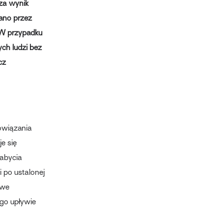
za wynik
żano przez
 W przypadku
ch ludzi bez
cz
owiązania
e się
nabycia
i po ustalonej
 we
ego upływie