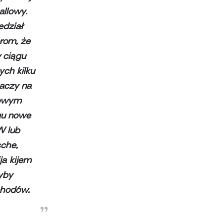
allowy.
edział
rom, że
w ciągu
ych kilku
baczy na
mowym
gu nowe
 lub
sche,
ja kijem
yby
hodów.