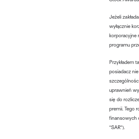
Jeżeli zakład
wyłącznie kor
korporacyjne n
programu prze
Przykładem ta
posiadacz nie
szczególności
uprawnień wy
się do rozlic
premii. Tego 
finansowych o
“SAR”).