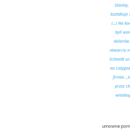
Stanley,
kształtuje
(…) Na kon
byli wa
dolarów.
otwarciu n
Schmidt ur
na cotygo
firmie. 
przez ch
wniebog
umowne pomię