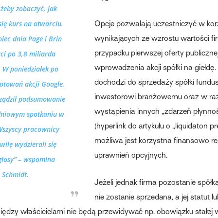
 żeby zobaczyć, jak
 się kurs na otwarciu.
Opcje pozwalają uczestniczyć w kor
iec dnia Page i Brin
wynikających ze wzrostu wartości f
przypadku pierwszej oferty publicznej
rci po 3,8 miliarda
wprowadzenia akcji spółki na giełdę
 W poniedziałek po
dochodzi do sprzedaży spółki fundu
otowań akcji Google,
inwestorowi branżowemu oraz w raz
ządził podsumowanie
wystąpienia innych „zdarzeń płynn
dniowym spotkaniu w
(hyperlink do artykułu o „liquidaton p
„Wszyscy pracownicy
możliwa jest korzystna finansowo re
wilę wydzierali się
uprawnień opcyjnych.
łosy” – wspomina
Schmidt.
Jeżeli jednak firma pozostanie spółk
nie zostanie sprzedana, a jej statut 
dzy właścicielami nie będą przewidywać np. obowiązku stałej 