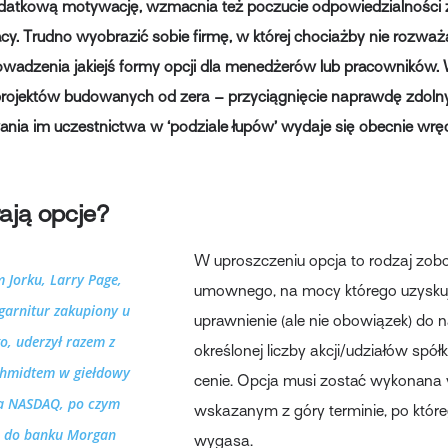
datkową motywację, wzmacnia też poczucie odpowiedzialności 
cy. Trudno wyobrazić sobie firmę, w której chociażby nie rozwa
adzenia jakiejś formy opcji dla menedżerów lub pracowników.
rojektów budowanych od zera – przyciągnięcie naprawdę zdolny
ia im uczestnictwa w ‘podziale łupów’ wydaje się obecnie wrę
łają opcje?
W uproszczeniu opcja to rodzaj zob
Jorku, Larry Page,
umownego, na mocy którego uzyskuj
garnitur zakupiony u
uprawnienie (ale nie obowiązek) do 
o, uderzył razem z
określonej liczby akcji/udziałów spółk
chmidtem w giełdowy
cenie. Opcja musi zostać wykonana
a NASDAQ, po czym
wskazanym z góry terminie, po któr
ię do banku Morgan
wygasa.