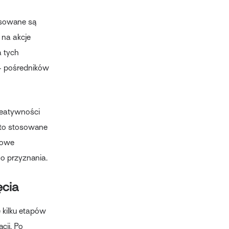
osowane są
 na akcje
a tych
– pośredników
eatywności
sto stosowane
sowe
o przyznania.
ęcia
 kilku etapów
cji. Po