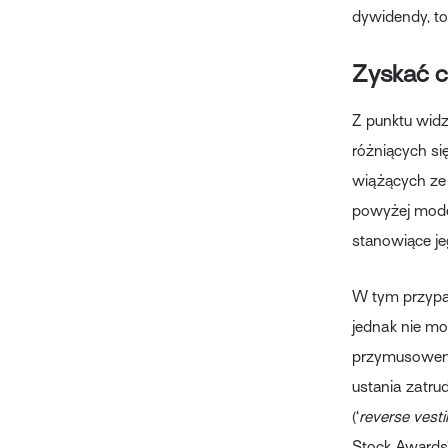
dywidendy, to
Zyskać c
Z punktu widze
różniących si
wiążących ze
powyżej model
stanowiące jeg
W tym przypad
jednak nie mo
przymusowemu
ustania zatru
(‘
reverse vesti
Stock Awards”