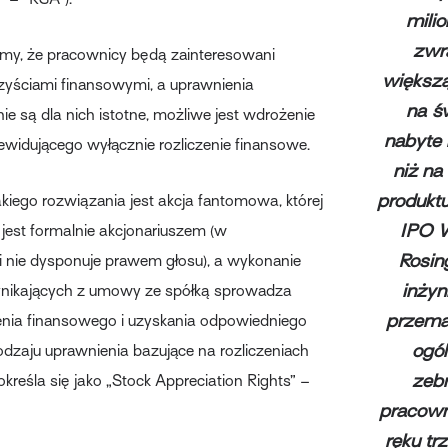
mili
zwr
amy, że pracownicy będą zainteresowani
większ
zyściami finansowymi, a uprawnienia
na ś
ie są dla nich istotne, możliwe jest wdrożenie
nabyte 
widującego wyłącznie rozliczenie finansowe.
niż na
produkt
kiego rozwiązania jest akcja fantomowa, której
IPO 
 jest formalnie akcjonariuszem (w
Rosin
 nie dysponuje prawem głosu), a wykonanie
inżyn
nikających z umowy ze spółką sprowadza
przema
zenia finansowego i uzyskania odpowiedniego
ogó
rodzaju uprawnienia bazujące na rozliczeniach
zeb
kreśla się jako „Stock Appreciation Rights” –
pracow
ręku tr