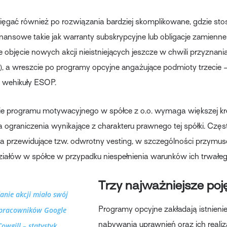
ięgać również po rozwiązania bardziej skomplikowane, gdzie st
inansowe takie jak warranty subskrypcyjne lub obligacje zamienne
e objęcie nowych akcji nieistniejących jeszcze w chwili przyznani
, a wreszcie po programy opcyjne angażujące podmioty trzecie 
 wehikuły ESOP.
 programu motywacyjnego w spółce z o.o. wymaga większej kr
 ograniczenia wynikające z charakteru prawnego tej spółki. Czę
ia przewidujące tzw. odwrotny vesting, w szczególności przymu
iałów w spółce w przypadku niespełnienia warunków ich trwałeg
Trzy najważniejsze poj
anie akcji miało swój
Programy opcyjne zakładają istnienie
pracowników Google
nabywania uprawnień oraz ich realiza
Cowgill – statystyk