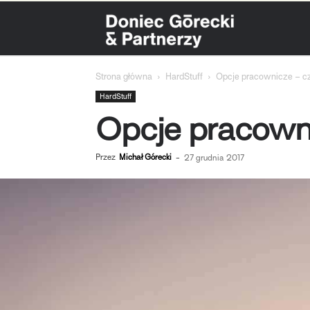
Doniec
Strona główna
HardStuff
Opcje pracownicze – cz
Górecki
HardStuff
Opcje pracowni
&
Przez
Michał Górecki
-
27 grudnia 2017
Partnerzy