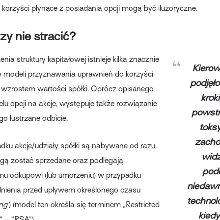
 korzyści płynące z posiadania opcji mogą być iluzoryczne.
zy nie stracić?
nia struktury kapitałowej istnieje kilka znacznie
Kiero
ę modeli przyznawania uprawnień do korzyści
podjęł
 wzrostem wartości spółki. Oprócz opisanego
krok
u opcji na akcje, występuje także rozwiązanie
powst
o lustrzane odbicie.
toks
zach
ku akcje/udziały spółki są nabywane od razu,
wid
gą zostać sprzedane oraz podlegają
pod
 odkupowi (lub umorzeniu) w przypadku
niedawn
dnienia przed upływem określonego czasu
technol
ng’
) (model ten określa się terminem „Restricted
kied
 – “RSA”).