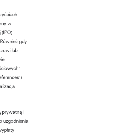
zyściach
irmy w
 (IPO) i
. Również gdy
szowi lub
ie
ościowych”
references”)
alizacja
ą prywatną i
lub uzgodnienia
wypłaty