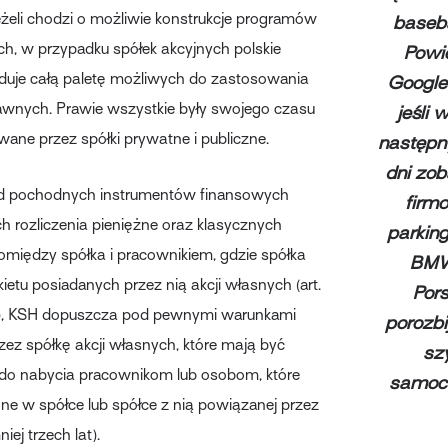
eżeli chodzi o możliwie konstrukcje programów
baseb
, w przypadku spółek akcyjnych polskie
Powi
duje całą paletę możliwych do zastosowania
Google
awnych. Prawie wszystkie były swojego czasu
jeśli 
wane przez spółki prywatne i publiczne.
następn
dni zo
 pochodnych instrumentów finansowych
fir
h rozliczenia pieniężne oraz klasycznych
parkin
między spółka i pracownikiem, gdzie spółka
BMW
ietu posiadanych przez nią akcji własnych (art.
Por
2), KSH dopuszcza pod pewnymi warunkami
porozbi
ez spółkę akcji własnych, które mają być
sz
do nabycia pracownikom lub osobom, które
samoc
one w spółce lub spółce z nią powiązanej przez
iej trzech lat).