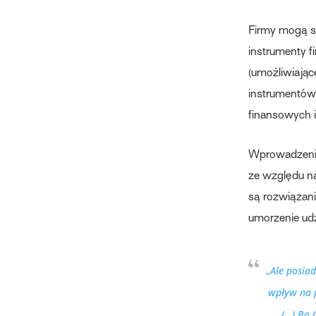
Firmy mogą s
instrumenty f
(umożliwiając
instrumentów)
finansowych i
Wprowadzenie
ze względu na
są rozwiązan
umorzenie udz
„Ale posiad
wpływ na 
(…) Bo 