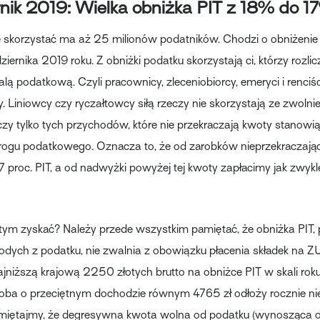
nik 2019: Wielka obniżka PIT z 18% do 1
e skorzystać ma aż 25 milionów podatników. Chodzi o obniżenie 
ziernika 2019 roku. Z obniżki podatku skorzystają ci, którzy rozlic
lą podatkową. Czyli pracownicy, zleceniobiorcy, emeryci i renciśc
y. Liniowcy czy ryczałtowcy siłą rzeczy nie skorzystają ze zwolni
zy tylko tych przychodów, które nie przekraczają kwoty stanowią
rogu podatkowego. Oznacza to, że od zarobków nieprzekraczaj
17 proc. PIT, a od nadwyżki powyżej tej kwoty zapłacimy jak zwykl
tym zyskać? Należy przede wszystkim pamiętać, że obniżka PIT, 
odych z podatku, nie zwalnia z obowiązku płacenia składek na 
ajniższą krajową 2250 złotych brutto na obniżce PIT w skali rok
oba o przeciętnym dochodzie równym 4765 zł odłoży rocznie ni
amiętajmy, że degresywna kwota wolna od podatku (wynosząca 