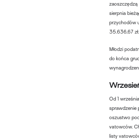
zaoszczędzą 
sierpnia bież
przychodów u
35.636,67 zł.
Młodzi podatn
do końca grud
wynagrodzenia
Wrzesień
Od 1 września
sprawdzenie p
oszustwo poda
vatowców. Chod
listy vatowcó