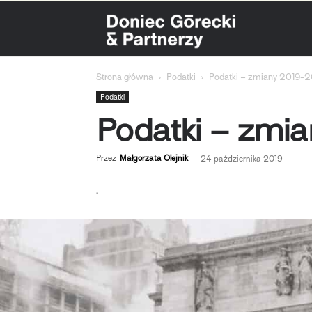
Doniec
Strona główna
Podatki
Podatki – zmiany 2019-
Górecki
Podatki
Podatki – zmi
&
Przez
Małgorzata Olejnik
-
24 października 2019
.
Partnerzy