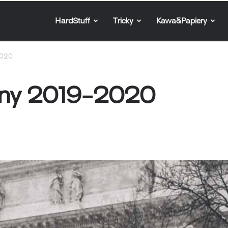
HardStuff
Tricky
Kawa&Papiery
2020
any 2019-2020