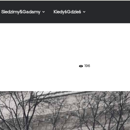
Siedzimy&Gadamy
KiedyśGdzieś
196