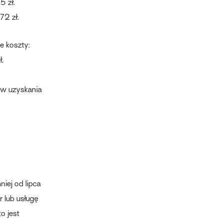
5 zł.
72 zł.
e koszty:
,
ów uzyskania
iej od lipca
 lub usługę
o jest