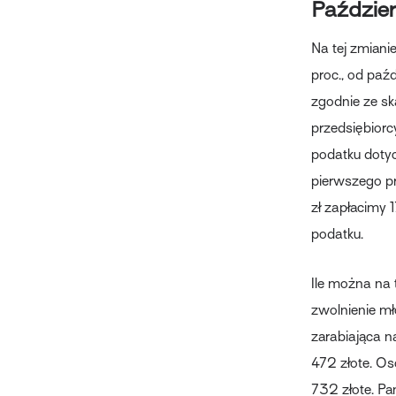
Paździer
Na tej zmiani
proc., od paźd
zgodnie ze ska
przedsiębiorc
podatku dotyc
pierwszego p
zł zapłacimy 
podatku.
Ile można na 
zwolnienie mł
zarabiająca n
472 złote. Os
732 złote. P