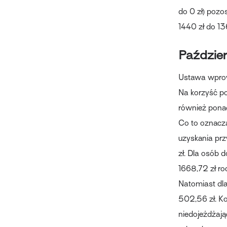
do 0 zł) pozo
1440 zł do 1
Paździer
Ustawa wprow
Na korzyść pod
również pona
Co to oznacz
uzyskania prz
zł. Dla osób 
1668,72 zł ro
Natomiast dl
502,56 zł. Ko
niedojeżdżają