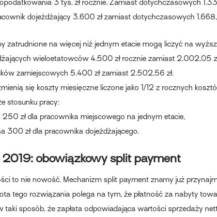
podatkowania 3 tys. zł rocznie. Zamiast dotychczasowych 1.33
acownik dojeżdżający 3.600 zł zamiast dotychczasowych 1.668,
 zatrudnione na więcej niż jednym etacie mogą liczyć na wyższ
żdżających wieloetatowców 4.500 zł rocznie zamiast 2.002,05 zł
ników zamiejscowych 5.400 zł zamiast 2.502,56 zł.
enią się koszty miesięczne liczone jako 1/12 z rocznych koszt
e stosunku pracy:
 na 250 zł dla pracownika miejscowego na jednym etacie,
 na 300 zł dla pracownika dojeżdżającego.
 2019: obowiązkowy split payment
ości to nie nowość. Mechanizm split payment znamy już przynajmn
tota tego rozwiązania polega na tym, że płatność za nabyty towar
w taki sposób, że zapłata odpowiadająca wartości sprzedaży nett