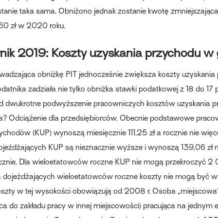
stanie taka sama. Obniżono jednak zostanie kwotę zmniejszając
360 zł w 2020 roku.
nik 2019: Koszty uzyskania przychodu w 
adzająca obniżkę PIT jednocześnie zwiększa koszty uzyskania 
atnika zadziała nie tylko obniżka stawki podatkowej z 18 do 17 pr
d dwukrotne podwyższenie pracowniczych kosztów uzyskania p
a? Odciążenie dla przedsiębiorców. Obecnie podstawowe praco
ychodów (KUP) wynoszą miesięcznie 111,25 zł a rocznie nie więce
dojeżdżających KUP są nieznacznie wyższe i wynoszą 139,06 zł m
cznie. Dla wieloetatowców roczne KUP nie mogą przekroczyć 2 
a dojeżdżających wieloetatowców roczne koszty nie mogą być w
szty w tej wysokości obowiązują od 2008 r. Osoba „miejscowa” 
ca do zakładu pracy w innej miejscowości) pracująca na jednym et