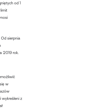
niętych od 1
limit
ynosi
 Od sierpnia
h
a 2019 rok.
umożliwić
się w
ykazów
i wykreśleni z
ał