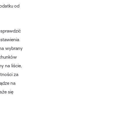
podatku od
 sprawdzić
ystawienia
 na wybrany
achunków
 na liście,
tności za
iądze na
aże się