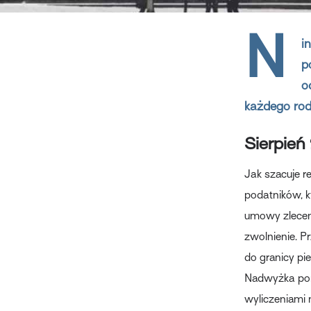
N
i
p
o
każdego rod
Sierpień
Jak szacuje r
podatników, k
umowy zleceni
zwolnienie. P
do granicy pi
Nadwyżka pon
wyliczeniami 