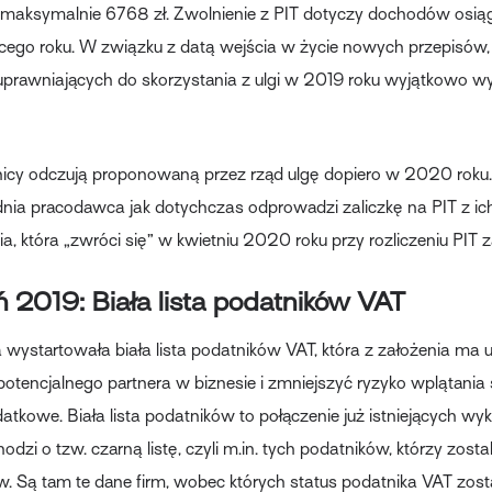
maksymalnie 6768 zł. Zwolnienie z PIT dotyczy dochodów osiąg
ącego roku. W związku z datą wejścia w życie nowych przepisów, 
prawniających do skorzystania z ulgi w 2019 roku wyjątkowo w
icy odczują proponowaną przez rząd ulgę dopiero w 2020 roku.
nia pracodawca jak dotychczas odprowadzi zaliczkę na PIT z ic
, która „zwróci się” w kwietniu 2020 roku przy rozliczeniu PIT z
 2019: Biała lista podatników VAT
 wystartowała biała lista podatników VAT, która z założenia ma 
otencjalnego partnera w biznesie i zmniejszyć ryzyko wplątania 
tkowe. Biała lista podatników to połączenie już istniejących w
zi o tzw. czarną listę, czyli m.in. tych podatników, którzy zostal
w. Są tam te dane firm, wobec których status podatnika VAT zost