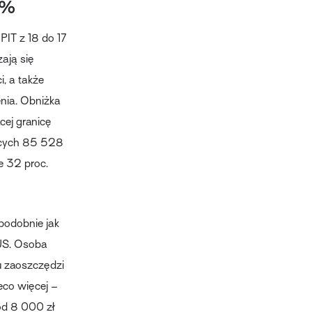
7%
PIT z 18 do 17
zają się
i, a także
enia. Obniżka
cej granicę
ących 85 528
e 32 proc.
podobnie jak
ZUS. Osoba
u zaoszczędzi
eco więcej –
od 8 000 zł