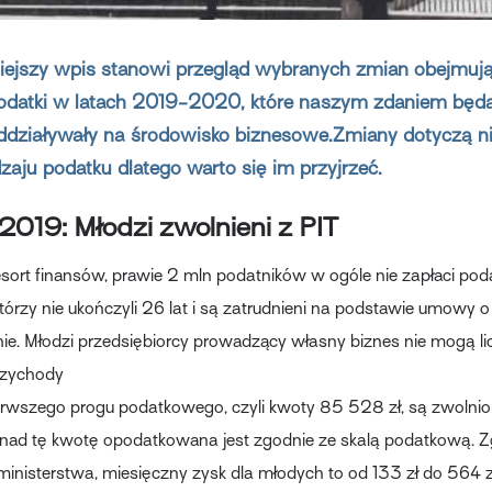
niejszy wpis stanowi przegląd wybranych zmian obejmuj
odatki w latach 2019-2020, które naszym zdaniem będą 
ddziaływały na środowisko biznesowe.Zmiany dotyczą n
zaju podatku dlatego warto się im przyjrzeć.
 2019: Młodzi zwolnieni z PIT
esort finansów, prawie 2 mln podatników w ogóle nie zapłaci pod
tórzy nie ukończyli 26 lat i są zatrudnieni na podstawie umowy o
e. Młodzi przedsiębiorcy prowadzący własny biznes nie mogą li
rzychody
erwszego progu podatkowego, czyli kwoty 85 528 zł, są zwolnio
ad tę kwotę opodatkowana jest zgodnie ze skalą podatkową. Z
ministerstwa, miesięczny zysk dla młodych to od 133 zł do 564 z