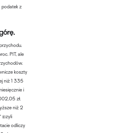
a podatek z
górę.
przychodu.
oc. PIT, ale
rzychodów.
wnicze koszty
j niż 1 335
iesięcznie i
002,05 zł.
yższe niż 2
(czyli
acie odliczy