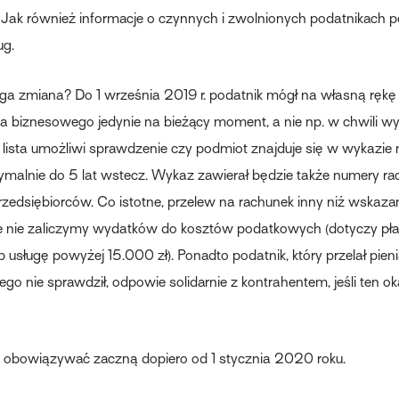
Jak również informacje o czynnych i zwolnionych podatnikach 
ug.
ga zmiana? Do 1 września 2019 r. podatnik mógł na własną rękę
ra biznesowego jedynie na bieżący moment, a nie np. w chwili w
 lista umożliwi sprawdzenie czy podmiot znajduje się w wykazie
ymalnie do 5 lat wstecz. Wykaz zawierał będzie także numery r
edsiębiorców. Co istotne, przelew na rachunek inny niż wskazany
e nie zaliczymy wydatków do kosztów podatkowych (dotyczy pła
b usługę powyżej 15.000 zł). Ponadto podatnik, który przelał pien
ego nie sprawdził, odpowie solidarnie z kontrahentem, jeśli ten ok
 obowiązywać zaczną dopiero od 1 stycznia 2020 roku.