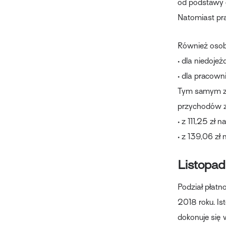
od podstawy o
Natomiast pr
Również osoby
• dla niedoje
• dla pracow
Tym samym zmi
przychodów z
• z 111,25 zł
• z 139,06 zł
Listopad
Podział płatn
2018 roku. Is
dokonuje się 