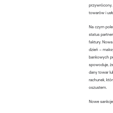
przywrócony. 
towarów i usł
Na czym pole
status partne
faktury. Nowa
dzień – maks
bankowych prz
spowoduje, ż
dany towar lu
rachunek, któr
oszustem.
Nowe sankcje