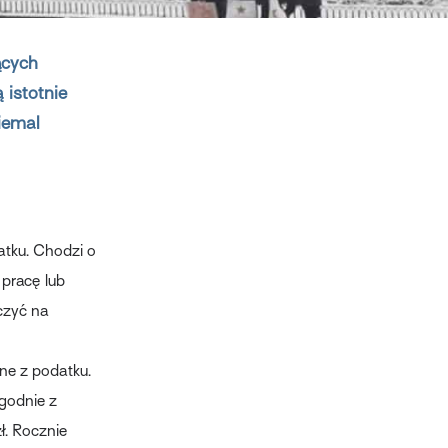
ących
istotnie
iemal
atku. Chodzi o
 pracę lub
czyć na
ne z podatku.
godnie z
ł. Rocznie