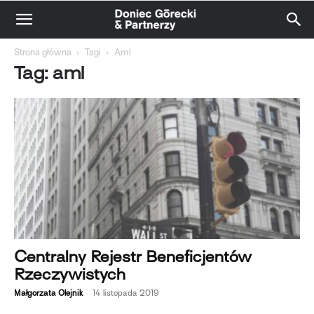
Strona główna
Tagi
Aml
Tag: aml
Centralny Rejestr Beneficjentów
Rzeczywistych
-
Małgorzata Olejnik
14 listopada 2019