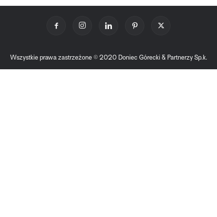
Wszystkie prawa zastrzeżone © 2020 Doniec Górecki & Partnerzy Sp.k.