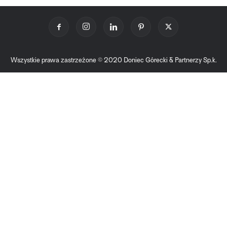
Wszystkie prawa zastrzeżone © 2020 Doniec Górecki & Partnerzy Sp.k.