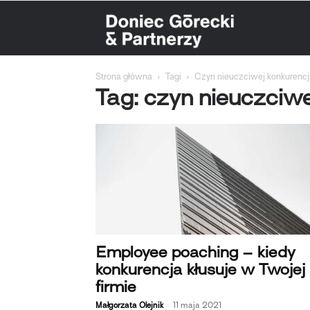
Doniec
Strona główna
Tagi
Czyn nieuczciwej konkurencj
Górecki
Tag: czyn nieuczciwe
&
Partnerzy
Employee poaching – kiedy
konkurencja kłusuje w Twojej
firmie
-
Małgorzata Olejnik
11 maja 2021