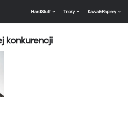
HardStuff
Tricky
Kawa&Papiery
i
j konkurencji