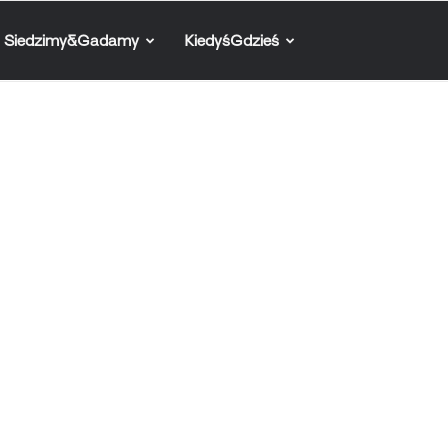
Siedzimy&Gadamy
KiedyśGdzieś