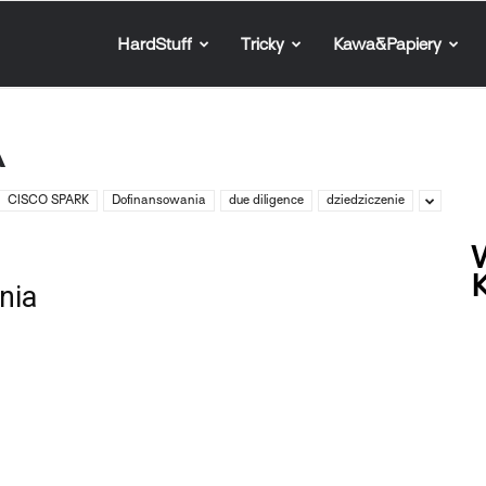
HardStuff
Tricky
Kawa&Papiery
A
CISCO SPARK
Dofinansowania
due diligence
dziedziczenie
W
K
nia