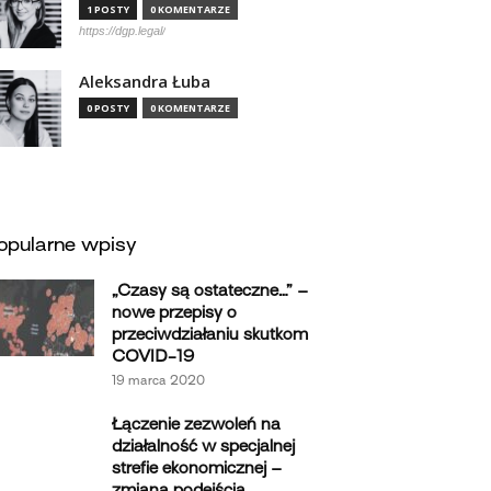
1 POSTY
0 KOMENTARZE
https://dgp.legal/
Aleksandra Łuba
0 POSTY
0 KOMENTARZE
opularne wpisy
„Czasy są ostateczne…” –
nowe przepisy o
przeciwdziałaniu skutkom
COVID-19
19 marca 2020
Łączenie zezwoleń na
działalność w specjalnej
strefie ekonomicznej –
zmiana podejścia...