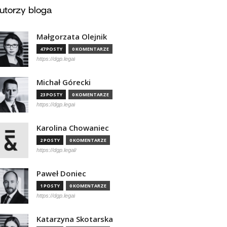
utorzy bloga
Małgorzata Olejnik
47 POSTY
0 KOMENTARZE
https://dgp.legal
Michał Górecki
23 POSTY
0 KOMENTARZE
https://dgp.legal
Karolina Chowaniec
2 POSTY
0 KOMENTARZE
https://dgp.legal/
Paweł Doniec
1 POSTY
0 KOMENTARZE
https://dgp.legal
Katarzyna Skotarska