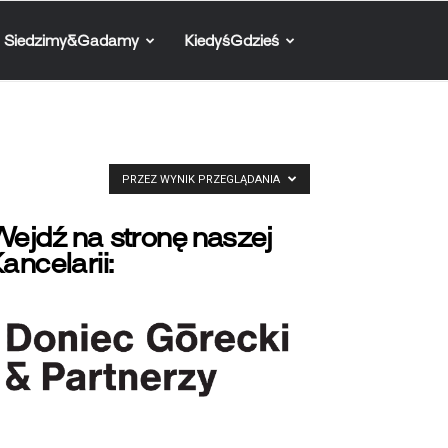
Siedzimy&Gadamy
KiedyśGdzieś
PRZEZ WYNIK PRZEGLĄDANIA
ejdź na stronę naszej
ancelarii: